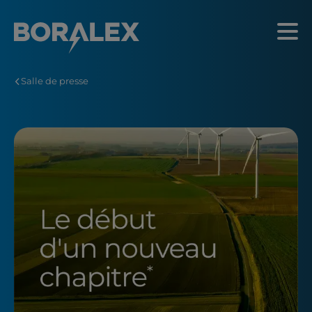
Aller
au
Menu
contenu
principal
Salle de presse