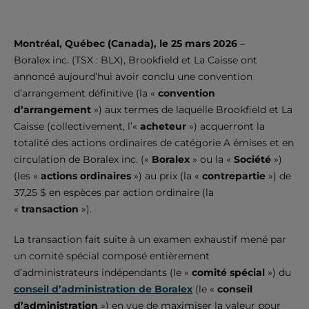
Montréal, Québec (Canada), le 25
mars 2026
–
Boralex inc. (TSX : BLX), Brookfield et La Caisse ont
annoncé aujourd’hui avoir conclu une convention
d’arrangement définitive (la «
convention
d’arrangement
») aux termes de laquelle Brookfield et La
Caisse (collectivement, l’«
acheteur
») acquerront la
totalité des actions ordinaires de catégorie A émises et en
circulation de Boralex inc. («
Boralex
» ou la «
Société
»)
(les «
actions ordinaires
») au prix (la «
contrepartie
») de
37,25 $ en espèces par action ordinaire (la
«
transaction
»).
La transaction fait suite à un examen exhaustif mené par
un comité spécial composé entièrement
d’administrateurs indépendants (le «
comité spécial
») du
conseil d’administration de Boralex
(le «
conseil
d’administration
») en vue de maximiser la valeur pour