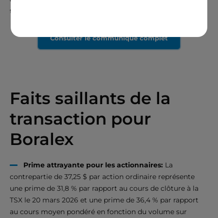
transformation numérique.
Consulter le communiqué complet
Faits saillants de la
transaction pour
Boralex
Prime attrayante pour les actionnaires:
La
contrepartie de 37,25 $ par action ordinaire représente
une prime de 31,8 % par rapport au cours de clôture à la
TSX le 20 mars 2026 et une prime de 36,4 % par rapport
au cours moyen pondéré en fonction du volume sur