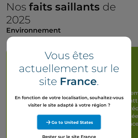
Nos
faits saillants
de
2025
Environnement
Vous êtes
actuellement sur le
site
France
.
Le parc de stockage
d'énergie par batterie de
Lancem
En fonction de votre localisation, souhaitez-vous
Hagersville récompensé
pour att
visiter le site adapté à votre région ?
par l'Association
de ré
canadienne de l'énergie
validée
Go to United States
renouvelable (CanRea)
"Science
comme
Projet canadien novateur
Rester sur le site France