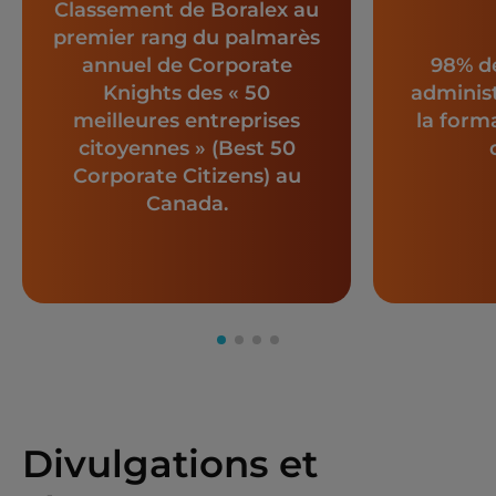
Classement de Boralex au
premier rang du palmarès
annuel de Corporate
98% d
Knights des « 50
administ
meilleures entreprises
la form
citoyennes » (Best 50
Corporate Citizens) au
Canada.
Divulgations et