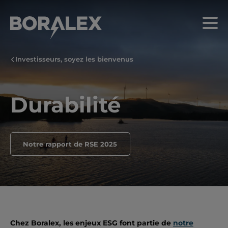
Aller
au
Menu
contenu
principal
Investisseurs, soyez les bienvenus
Durabilité
Notre rapport de RSE 2025
Chez Boralex, les enjeux ESG font partie de
notre