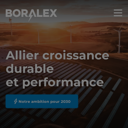
Aller
au
Menu
contenu
principal
Allier croissance
durable
et performance
Notre ambition pour 2030