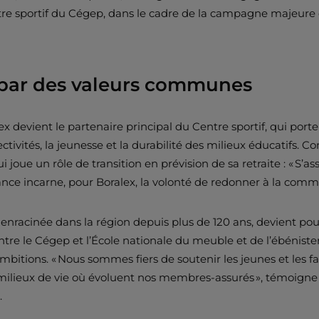
ntre sportif du Cégep, dans le cadre de la campagne majeu
 par des valeurs communes
x devient le partenaire principal du Centre sportif, qui porte
tivités, la jeunesse et la durabilité des milieux éducatifs.
 joue un rôle de transition en prévision de sa retraite : « S’
ance incarne, pour Boralex, la volonté de redonner à la commun
acinée dans la région depuis plus de 120 ans, devient pour sa
ntre le Cégep et l’École nationale du meuble et de l’ébénisteri
itions. « Nous sommes fiers de soutenir les jeunes et les fami
ilieux de vie où évoluent nos membres-assurés », témoigne 
.