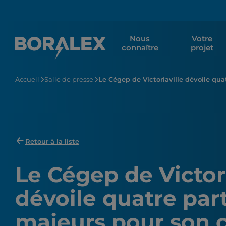
Aller
au
contenu
Nous
Votre
principal
connaître
projet
Accueil
Salle de presse
Le Cégep de Victoriaville dévoile qua
Retour à la liste
Le Cégep de Victori
dévoile quatre par
majeurs pour son 