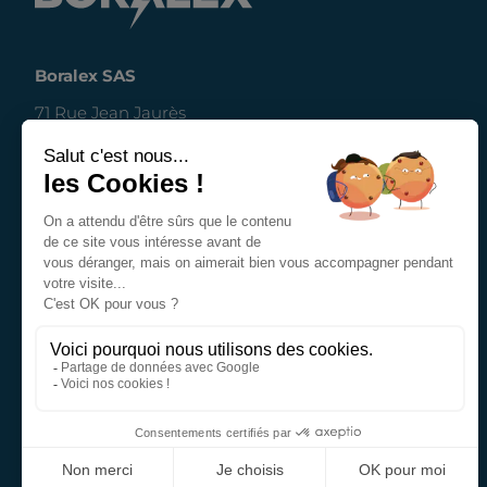
Boralex SAS
71 Rue Jean Jaurès
62575 Blendecques
(siège social)