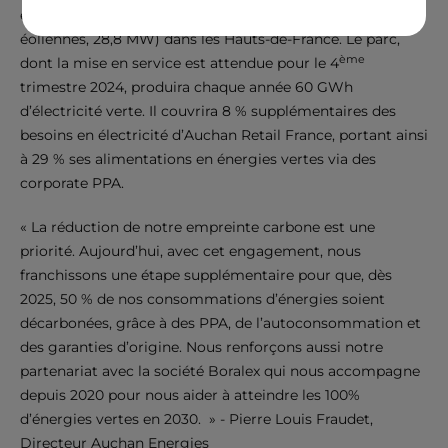
et la construction du parc éolien de Moulin Blanc (8
éoliennes, 28,8 MW) dans les Hauts-de-France. Le parc,
ème
dont la mise en service est attendue pour le 4
trimestre 2024, produira chaque année 60 GWh
d’électricité verte. Il couvrira 8 % supplémentaires des
besoins en électricité d’Auchan Retail France, portant ainsi
à 29 % ses alimentations en énergies vertes via des
corporate PPA.
« La réduction de notre empreinte carbone est une
priorité. Aujourd’hui, avec cet engagement, nous
franchissons une étape supplémentaire pour que, dès
2025, 50 % de nos consommations d’énergies soient
décarbonées, grâce à des PPA, de l’autoconsommation et
des garanties d’origine. Nous renforçons aussi notre
partenariat avec la société Boralex qui nous accompagne
depuis 2020 pour nous aider à atteindre les 100%
d’énergies vertes en 2030. » - Pierre Louis Fraudet,
Directeur Auchan Energies