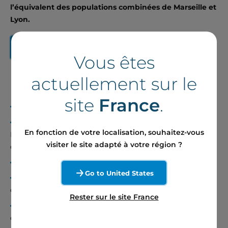
l’équivalent des populations combinées de Marseille et
Lyon.
Lire le communiqué complet
Vous êtes
actuellement sur le
site
France
.
Date de mise en service : décembre 2024
Localisation : Communes de Marcelcave, Bayonvillers,
En fonction de votre localisation, souhaitez-vous
Lamotte-Warfusée et Wiencourt-L’Équipée dans le
visiter le site adapté à votre région ?
département de la Somme (80)
Puissance : 29 MW
Go to United States
Caractéristique technique : 8 éoliennes Vestas V112
d’une hauteur totale de 150 mètres en bout de pale
Rester sur le site France
Production annuelle estimée équivalente à la
consommation de près de 28 000 habitants1 , soit 1/3 de la