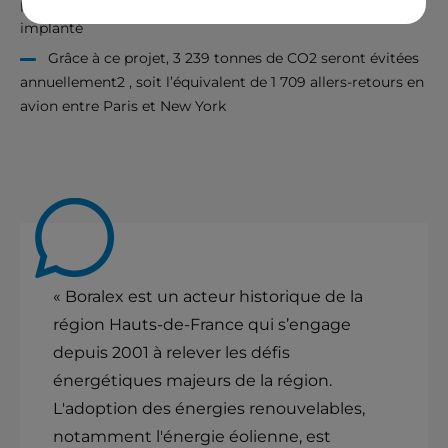
population de l’arrondissement de Péronne, où le parc est
implanté
Grâce à ce projet, 3 239 tonnes de CO2 seront évitées
annuellement2 , soit l’équivalent de 1 709 allers-retours en
avion entre Paris et New York
« Boralex est un acteur historique de la
région Hauts-de-France qui s’engage
depuis 2001 à relever les défis
énergétiques majeurs de la région.
L'adoption des énergies renouvelables,
notamment l'énergie éolienne, est