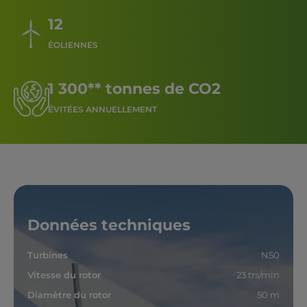
12
ÉOLIENNES
1 300** tonnes de CO2
ÉVITÉES ANNUELLEMENT
Données techniques
Turbines
N50
Vitesse du rotor
23 trs/min
Diamètre du rotor
50 m