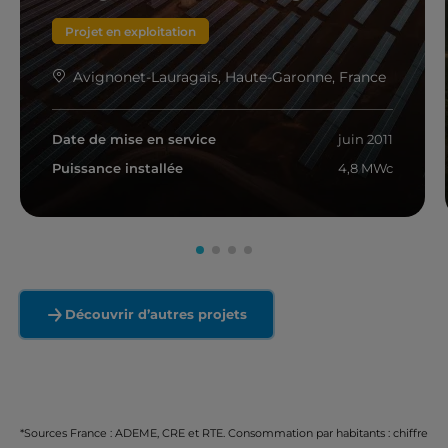
Projet en exploitation
Avignonet-Lauragais, Haute-Garonne, France
Date de mise en service
juin 2011
Puissance installée
4,8 MWc
En savoir plus
Découvrir d’autres projets
*Sources France : ADEME, CRE et RTE. Consommation par habitants : chiffre