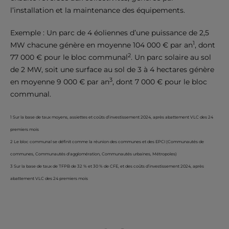
l’installation et la maintenance des équipements.
Exemple : Un parc de 4 éoliennes d’une puissance de 2,5
1
MW chacune génère en moyenne 104 000 € par an
, dont
2
77 000 € pour le bloc communal
. Un parc solaire au sol
de 2 MW, soit une surface au sol de 3 à 4 hectares génère
3
en moyenne 9 000 € par an
, dont 7 000 € pour le bloc
communal.
1 Sur la base de taux moyens, assiettes et coûts d’investissement 2024, après abattement VLC des 24
premiers mois
2 Le bloc communal se définit comme la réunion des communes et des EPCI (Communautés de
communes, Communautés d'agglomération, Communautés urbaines, Métropoles)
3 Sur la base de taux de TFPB de 32 % et 30 % de CFE, et des coûts d’investissement 2024, après
abattement VLC des 24 premiers mois