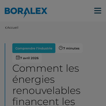
Aller
au
Menu
contenu
principal
Accueil
Comprendre l'industrie
7 minutes
7 avril 2026
Comment les
énergies
renouvelables
financent les