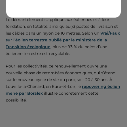
Moderniser le parc tout en préservant son insertion
dans le paysage local.
Le démantèlement s’applique aux éoliennes et à leur
fondation, en totalité, ainsi qu’au(x) postes de livraison et
les câbles dans un rayon de 10 mètres. Selon un
Vrai/Faux
sur l’éolien terrestre publié par le ministère de la
Transition écologique
, plus de 93 % du poids d’une
éolienne terrestre est recyclable.
Pour les collectivités, ce renouvellement ouvre une
nouvelle phase de retombées économiques, qui s’étend
sur le nouveau cycle de vie du parc, soit 20 à 30 ans. À
Louville-la-Chenard, en Eure-et-Loir, le
repowering éolien
mené par Boralex
illustre concrètement cette
possibilité.