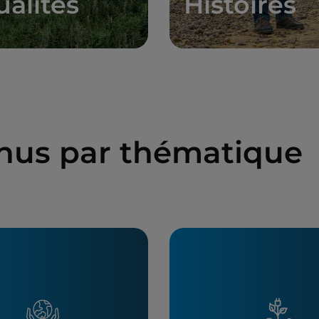
ualités
Histoires
enus par thématique