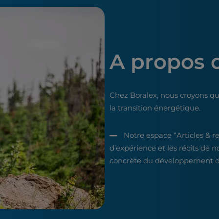
A propos 
Chez Boralex, nous croyons qu
la transition énergétique.
Notre espace “Articles & r
d’expérience et les récits de n
concrète du développement du