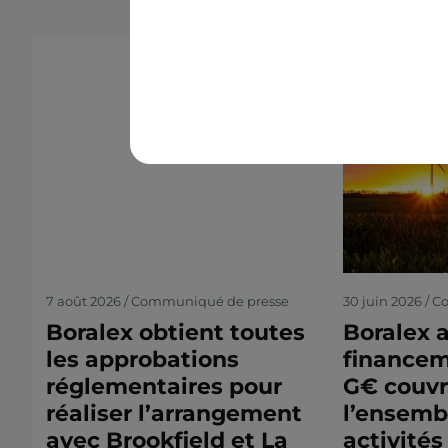
7 août 2026 / Communiqué de presse
30 juin 2026 /
Boralex obtient toutes
Boralex 
les approbations
financem
réglementaires pour
G€ couvr
réaliser l’arrangement
l’ensemb
avec Brookfield et La
activités