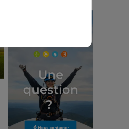
Une
question
?
Nous contacter