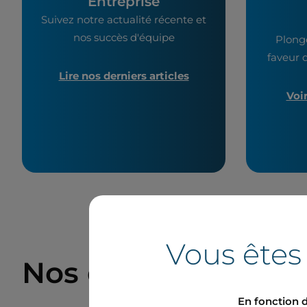
Entreprise
Suivez notre actualité récente et
nos succès d'équipe
Plong
faveur d
Lire nos derniers articles
Voi
Vous êtes
Nos derniers comm
En fonction d