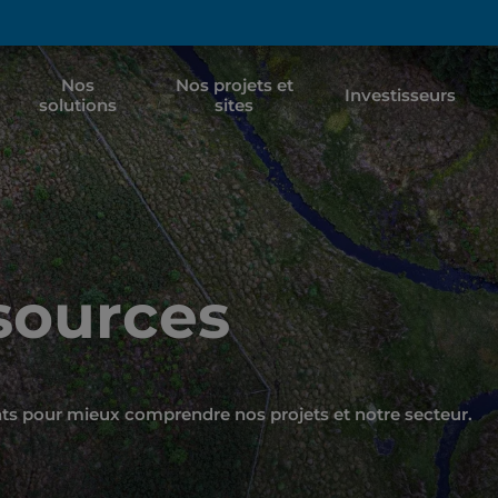
Nos
Nos projets et
Investisseurs
solutions
sites
ssources
nts pour mieux comprendre nos projets et notre secteur.