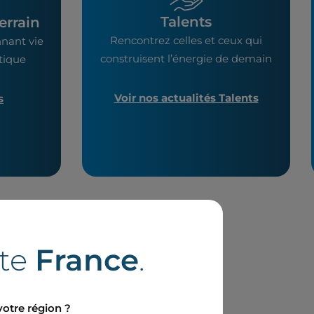
Talents
errain
Rencontrez celles et ceux qui
nant vie
construisent l’énergie de demain
étique
Voir nos actualités Talents
s
ite
France
.
votre région ?