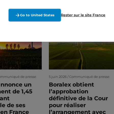
Rester sur le site France
Go to United States
 Communiqué de presse
5 juin 2026 / Communiqué de presse
annonce un
Boralex obtient
ent de 1,45
l’approbation
ant
définitive de la Cour
le de ses
pour réaliser
 en France
l’arrangement avec