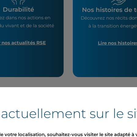
Durabilité
Nos histoires de t
ez dans nos actions en
Découvrez nos récits don
u vivant et de la société
à la transition énerg
r nos actualités RSE
Lire nos histoire
 actuellement sur le s
uniqués de presse
e votre localisation, souhaitez-vous visiter le site adapté à 