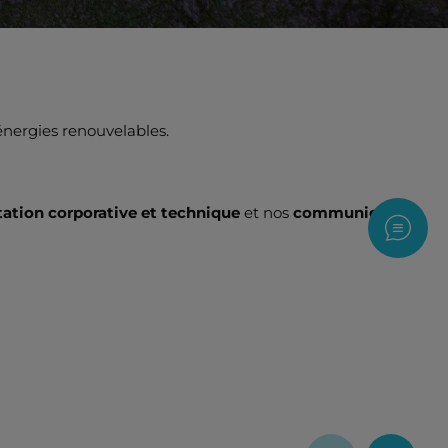
 énergies renouvelables.
tion corporative et technique
et nos
communiqués
Nous c