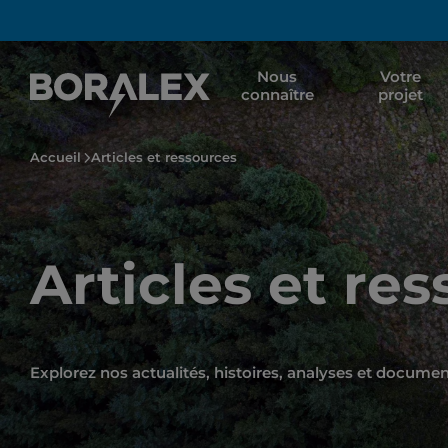
Aller
au
contenu
Nous
Votre
principal
connaître
projet
Accueil
Articles et ressources
Articles et re
Explorez nos actualités, histoires, analyses et docume