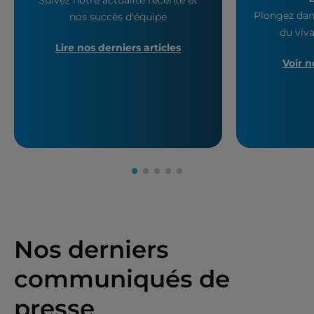
Plongez dan
nos succès d'équipe
du viva
Lire nos derniers articles
Voir n
Nos derniers
communiqués de
presse