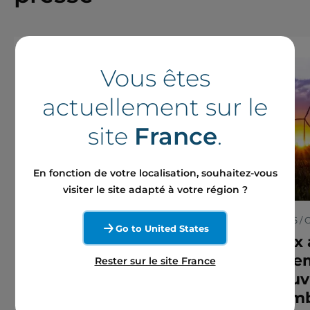
Vous êtes
actuellement sur le
site
France
.
En fonction de votre localisation, souhaitez-vous
visiter le site adapté à votre région ?
7 août 2026 / Communiqué de presse
30 juin 2026 
Go to United States
Boralex obtient toutes
Boralex
les approbations
finance
Rester sur le site France
réglementaires pour
G€ couv
réaliser l’arrangement
l’ensemb