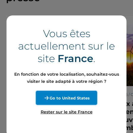
Vous êtes
actuellement sur le
site
France
.
En fonction de votre localisation, souhaitez-vous
visiter le site adapté à votre région ?
7 août 2026 / Communiqué de presse
30 juin 2026 
Go to United States
Boralex obtient toutes
Boralex
les approbations
finance
Rester sur le site France
réglementaires pour
G€ couv
réaliser l’arrangement
l’ensemb