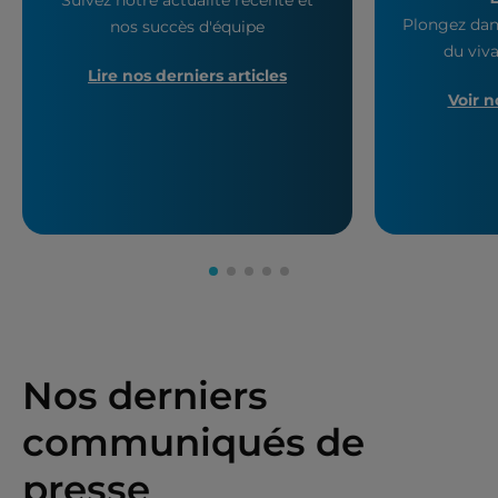
Plongez dan
nos succès d'équipe
du viva
Lire nos derniers articles
Voir n
Nos derniers
communiqués de
presse