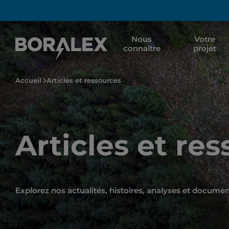
Aller
au
contenu
Nous
Votre
principal
connaître
projet
Accueil
Articles et ressources
Articles et re
Explorez nos actualités, histoires, analyses et docume