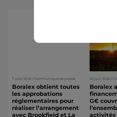
7 août 2026 / Communiqué de presse
30 juin 2026 /
Boralex obtient toutes
Boralex 
les approbations
financem
réglementaires pour
G€ couvr
réaliser l’arrangement
l’ensemb
avec Brookfield et La
activités