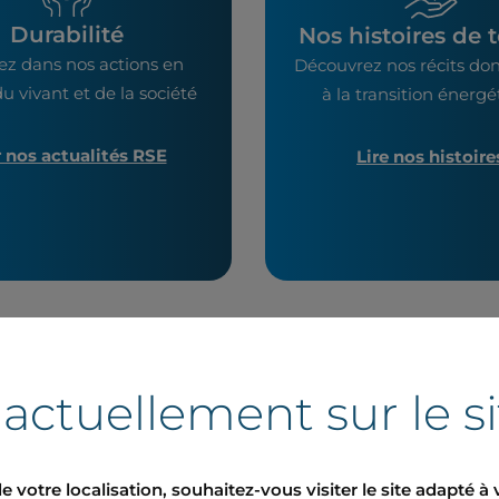
Durabilité
Nos histoires de t
ez dans nos actions en
Découvrez nos récits don
u vivant et de la société
à la transition énerg
r nos actualités RSE
Lire nos histoire
 actuellement sur le s
uniqués de presse
e votre localisation, souhaitez-vous visiter le site adapté à 