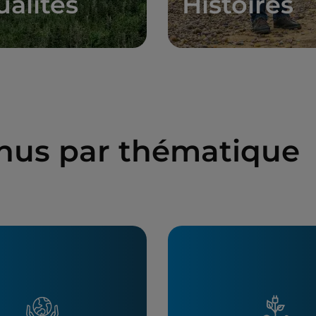
ualités
Histoires
enus par thématique