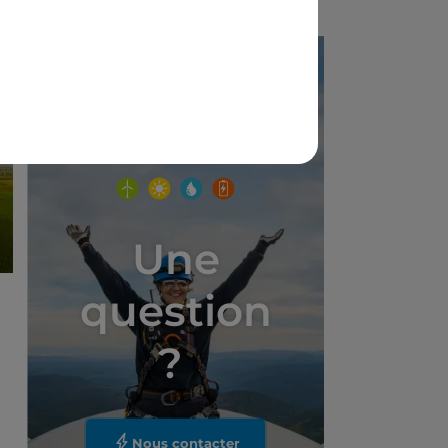
Une
question
?
Nous contacter