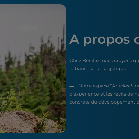
A propos 
Chez Boralex, nous croyons qu
la transition énergétique.
Notre espace “Articles & r
d’expérience et les récits de n
concrète du développement du