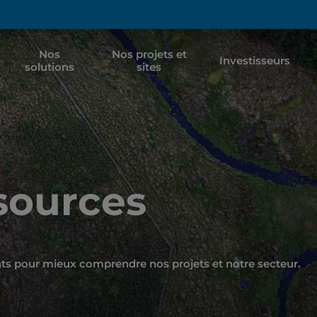
Nos
Nos projets et
Investisseurs
solutions
sites
ssources
nts pour mieux comprendre nos projets et notre secteur.