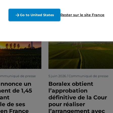
Rester sur le site France
Go to United States
 Communiqué de presse
5 juin 2026 / Communiqué de presse
annonce un
Boralex obtient
ent de 1,45
l’approbation
ant
définitive de la Cour
le de ses
pour réaliser
 en France
l’arrangement avec