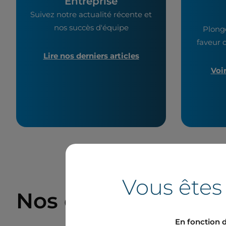
Entreprise
Suivez notre actualité récente et
nos succès d'équipe
Plong
faveur d
Lire nos derniers articles
Voi
Vous êtes
Nos derniers comm
En fonction d