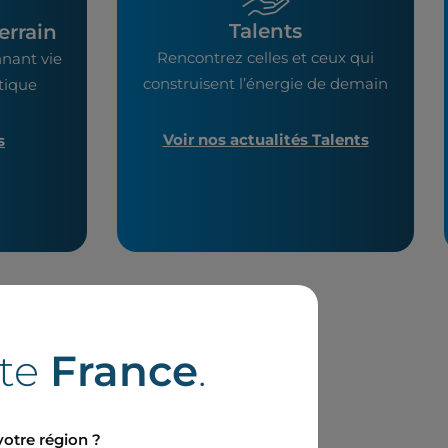
Talents
errain
Rencontrez celles et ceux qui
nant vie
construisent l’énergie de demain
étique
Voir nos actualités Talents
s
ite
France
.
votre région ?