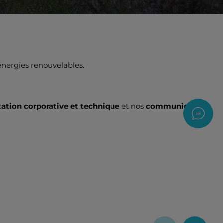
 énergies renouvelables.
tion corporative et technique
et nos
communiqués
Nous c