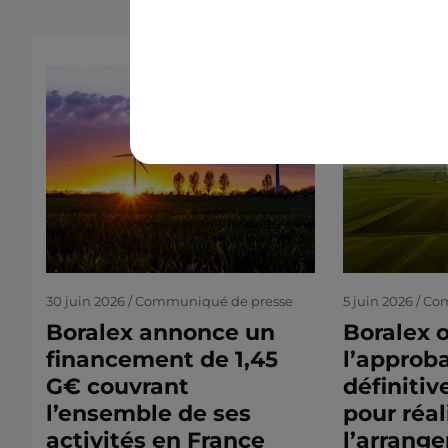
30 juin 2026 / Communiqué de presse
5 juin 2026 / C
Boralex annonce un
Boralex 
financement de 1,45
l’approb
G€ couvrant
définitiv
l’ensemble de ses
pour réal
activités en France
l’arrang