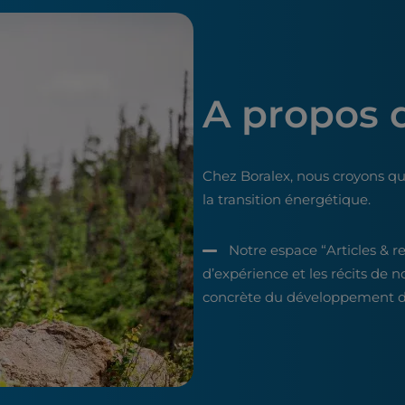
A propos 
Chez Boralex, nous croyons qu
la transition énergétique.
Notre espace “Articles & r
d’expérience et les récits de n
concrète du développement du