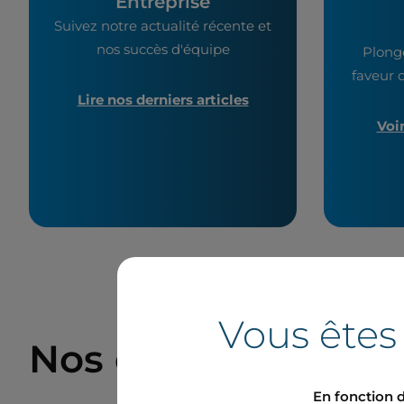
Entreprise
Suivez notre actualité récente et
nos succès d'équipe
Plong
faveur d
Lire nos derniers articles
Voi
Vous êtes
Nos derniers comm
En fonction d