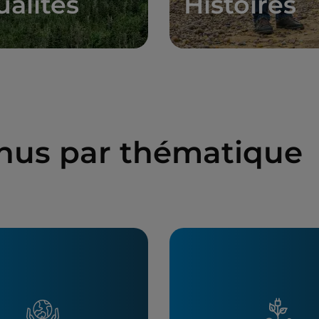
ualités
Histoires
enus par thématique