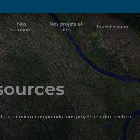
Nos
Nos projets et
Investisseurs
solutions
sites
ssources
nts pour mieux comprendre nos projets et notre secteur.