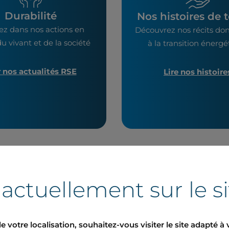
Durabilité
Nos histoires de t
ez dans nos actions en
Découvrez nos récits don
u vivant et de la société
à la transition énerg
r nos actualités RSE
Lire nos histoire
 actuellement sur le s
uniqués de presse
e votre localisation, souhaitez-vous visiter le site adapté à 