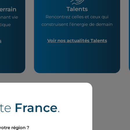
Talents
errain
Rencontrez celles et ceux qui
nant vie
construisent l’énergie de demain
étique
Voir nos actualités Talents
s
ite
France
.
votre région ?