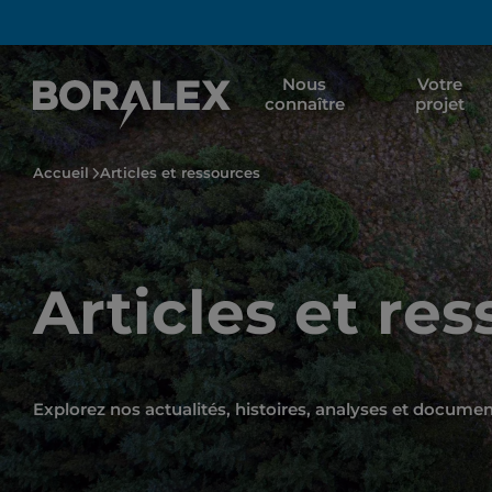
Aller
au
contenu
Nous
Votre
principal
connaître
projet
Accueil
Articles et ressources
Articles et re
Explorez nos actualités, histoires, analyses et docume