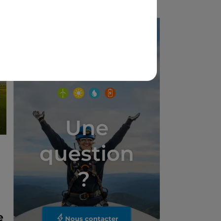
Une
question
?
e
Nous contacter