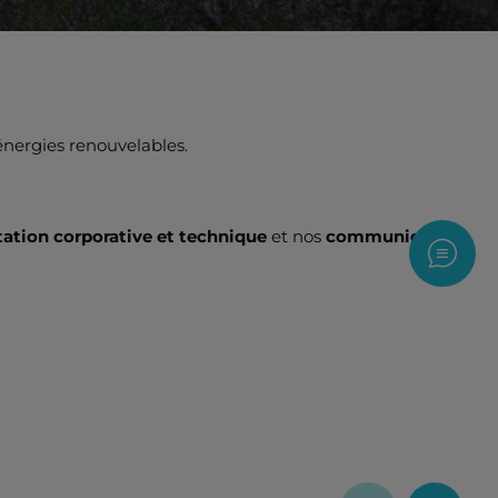
 énergies renouvelables.
tion corporative et technique
et nos
communiqués
Nous c