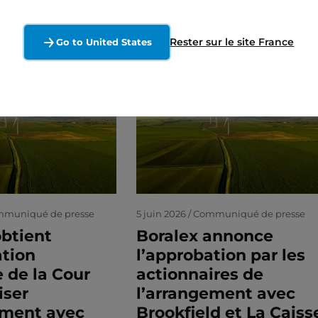
Rester sur le site France
Go to United States
ommuniqué de presse
5 juin 2026 / Communiqué de presse
obtient
Boralex annonce
ation
l’approbation par les
e de la Cour
actionnaires de
iser
l’arrangement avec
ement avec
Brookfield et La Caiss