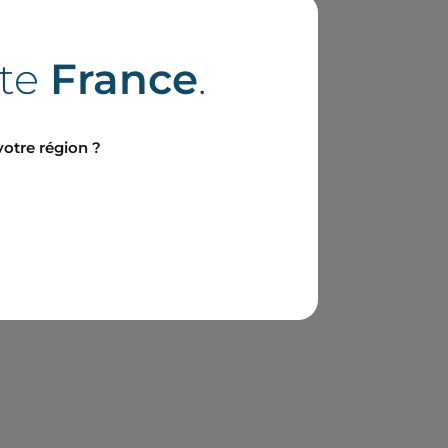
ite
France
.
votre région ?