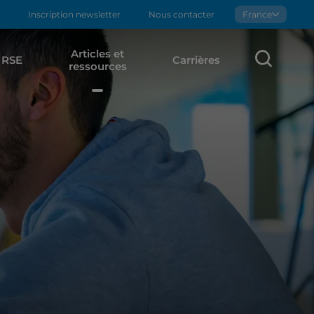
Inscription newsletter
Nous contacter
Boralex
France
Articles et
Rech
RSE
Carrières
ressources