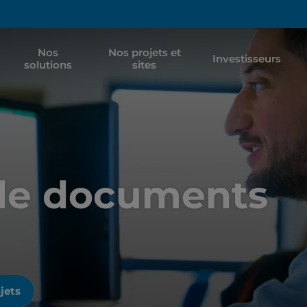
Nos
Nos projets et
Investisseurs
solutions
sites
 de documents
jets