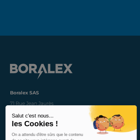
Boralex SAS
71 Rue Jean Jaurès
62575 Blendecques
(siège social)