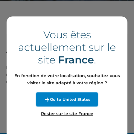
Filtrer
1
Vous êtes
actuellement sur le
Aucun résultat trouvé
site
France
.
Malheureusement votre recherche n'a abouti à aucun
résultat. Nous vous invitons à effectuer une nouvelle
En fonction de votre localisation, souhaitez-vous
recherche.
visiter le site adapté à votre région ?
Go to United States
Rester sur le site France