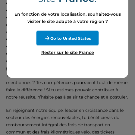
éliminiations/multi-GAAP, worflows et process
Gestion des dimensions, hiérarchies, règles métier
En fonction de votre localisation, souhaitez-vous
Connaissance des pratiques de gestion des
visiter le site adapté à votre région ?
changements TI (ITIL – un atout) et expérience en gestion
d’incidents (ITSM – un atout)
Go to United States
Fort esprit analytique et excellent jugement financier
Excellent esprit d’équipe et collaboration
Rester sur le site France
L’anglais est requis pour consulter, analyser et produire
de la documentation technique et stratégique
principalement rédigée en anglais.
Ton profil ne correspond pas exactement aux critères
mentionnés ? Tes compétences pourraient tout de même
faire la différence ! Si tu estimes pouvoir contribuer à
notre réussite, n’hésite pas à saisir ta chance et à postuler.
En rejoignant notre équipe, leader en croissance dans le
secteur des énergies renouvelables, tu bénéficieras du
remboursement intégral des frais de transport en
commun et des frais kilométriques vélo, des tickets